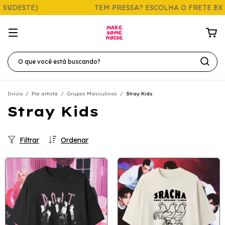
TEM PRESSA? ESCOLHA O FRETE EXPRESS
Início
/
Por artista
/
Grupos Masculinos
/
Stray Kids
Stray Kids
Filtrar
Ordenar